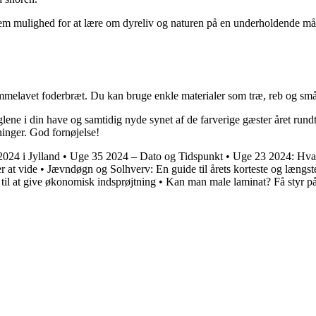
 dem mulighed for at lære om dyreliv og naturen på en underholdende må
melavet foderbræt. Du kan bruge enkle materialer som træ, reb og små be
lene i din have og samtidig nyde synet af de farverige gæster året run
inger. God fornøjelse!
2024 i Jylland
•
Uge 35 2024 – Dato og Tidspunkt
•
Uge 23 2024: Hvad
 at vide
•
Jævndøgn og Solhverv: En guide til årets korteste og længst
til at give økonomisk indsprøjtning
•
Kan man male laminat? Få styr på