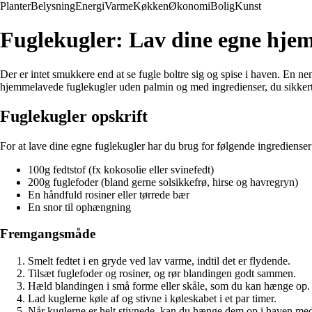
Planter
Belysning
Energi
Varme
Køkken
Økonomi
Bolig
Kunst
Fuglekugler: Lav dine egne hjem
Der er intet smukkere end at se fugle boltre sig og spise i haven. En nem
hjemmelavede fuglekugler uden palmin og med ingredienser, du sikkert
Fuglekugler opskrift
For at lave dine egne fuglekugler har du brug for følgende ingredienser
100g fedtstof (fx kokosolie eller svinefedt)
200g fuglefoder (bland gerne solsikkefrø, hirse og havregryn)
En håndfuld rosiner eller tørrede bær
En snor til ophængning
Fremgangsmåde
Smelt fedtet i en gryde ved lav varme, indtil det er flydende.
Tilsæt fuglefoder og rosiner, og rør blandingen godt sammen.
Hæld blandingen i små forme eller skåle, som du kan hænge op.
Lad kuglerne køle af og stivne i køleskabet i et par timer.
Når kuglerne er helt stivnede, kan du hænge dem op i haven me