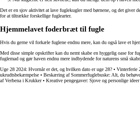
Det er en sjov aktivitet at lave fuglekugler med børnene, og det giver
for at tiltrække forskellige fuglearter.
Hjemmelavet foderbræt til fugle
Hvis du gerne vil forkæle fuglene endnu mere, kan du også lave et hjem
Med disse simple opskrifter kan du nemt skabe en hyggelig oase for fug
fuglemad og gør haven endnu mere indbydende for naturens små skabn
Uge 28 2024: Hvornår er det, og hvilken dato er uge 28?
•
Vinterferie 
ukrudtsbekæmpelse
•
Beskæring af Sommerfuglebuske: Alt, du behøver
af Verbena i Krukker
•
Kreative pengegaver: Sjove og personlige ideer 