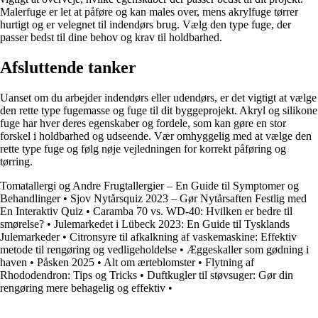
Malerfuge er let at påføre og kan males over, mens akrylfuge tørrer
hurtigt og er velegnet til indendørs brug. Vælg den type fuge, der
passer bedst til dine behov og krav til holdbarhed.
Afsluttende tanker
Uanset om du arbejder indendørs eller udendørs, er det vigtigt at vælge
den rette type fugemasse og fuge til dit byggeprojekt. Akryl og silikone
fuge har hver deres egenskaber og fordele, som kan gøre en stor
forskel i holdbarhed og udseende. Vær omhyggelig med at vælge den
rette type fuge og følg nøje vejledningen for korrekt påføring og
tørring.
Tomatallergi og Andre Frugtallergier – En Guide til Symptomer og
Behandlinger
•
Sjov Nytårsquiz 2023 – Gør Nytårsaften Festlig med
En Interaktiv Quiz
•
Caramba 70 vs. WD-40: Hvilken er bedre til
smørelse?
•
Julemarkedet i Lübeck 2023: En Guide til Tysklands
Julemarkeder
•
Citronsyre til afkalkning af vaskemaskine: Effektiv
metode til rengøring og vedligeholdelse
•
Æggeskaller som gødning i
haven
•
Påsken 2025
•
Alt om ærteblomster
•
Flytning af
Rhododendron: Tips og Tricks
•
Duftkugler til støvsuger: Gør din
rengøring mere behagelig og effektiv
•