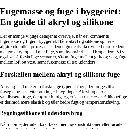
Fugemasse og fuge i byggeriet:
En guide til akryl og silikone
Der er mange vigtige detaljer at overveje, når det kommer til
fugemasse og fuger i byggeriet. Både akryl og silikone spiller en
afgørende rolle i processen. I denne guide dykker vi ned i forskellene
mellem akryl og silikone fuge, samt hvornår du skal bruge dem. Vi vil
også se på forskellige scenarier, såsom fuge mellem gulv og væg, fuge
mellem loft og væg, samt fugemasse til træ udendørs.
Forskellen mellem akryl og silikone fuge
Akryl og silikone er to forskellige typer af fuge, der bruges til at
forsegle og beskytte samlinger i bygninger. Akryl fuge er en
vandbaseret fuge, der tørrer hurtigt og er let at male over. Silikonefuge
er derimod mere elastisk og tåler bedre fugt og temperaturudsving.
Bygningssilikone til udendørs brug
Når du arbejder udendørs, f.eks. med trækonstruktioner eller facader,