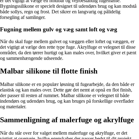
er det vigtigt at vælge en holdbar og vejrbestandig fugemasse.
Bygningssilikone er specielt designet til udendørs brug og kan modstå
både sollys, regn og frost. Det sikrer en langvarig og pålidelig
forsegling af samlinger.
Fugning mellem gulv og væg samt loft og væg
Når du skal fuge mellem gulvet og væggen eller loftet og væggen, er
det vigtigt at vælge den rette type fuge. Akrylfuge er velegnet til disse
områder, da den tørrer hurtigt og kan males over, hvilket giver et pænt
og sammenhængende udseende.
Malbar silikone til flotte finish
Malbar silikone er en populær løsning til fugearbejde, da den både er
elastisk og kan males over. Dette gør det nemt at opnå en flot finish,
der passer til resten af rummet. Malbar silikone er velegnet til både
indendørs og udendørs brug, og kan bruges på forskellige overflader
og materialer.
Sammenligning af malerfuge og akrylfuge
Når du står over for valget mellem malerfuge og akrylfuge, er det
vigtigt at overveje, hvilke egenskaber der passer bedst til dit projekt.