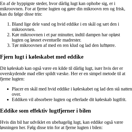
En af de hyppigste steder, hvor dårlig lugt kan ophobe sig, er i
mikroovnen. For at fjerne lugten og gøre din mikroovn ren og frisk,
kan du følge disse trin:
Bland lige dele vand og hvid eddike i en skål og sæt den i
mikroovnen.
Kør mikroovnen i et par minutter, indtil dampen har opløst
lugten og løsnet eventuelle madrester.
Tør mikroovnen af med en ren klud og lad den lufttørre.
Fjern lugt i køleskabet med eddike
Dit køleskab kan også være en kilde til dårlig lugt, især hvis der er
overskydende mad eller spildt væske. Her er en simpel metode til at
fjerne lugten:
Placer en skål med hvid eddike i køleskabet og lad den stå natten
over.
Eddiken vil absorbere lugten og efterlade dit køleskab lugtfrit.
Eddike som effektiv lugtfjerner i bilen
Hvis din bil har udviklet en ubehagelig lugt, kan eddike også være
løsningen her. Følg disse trin for at fjerne lugten i bilen: