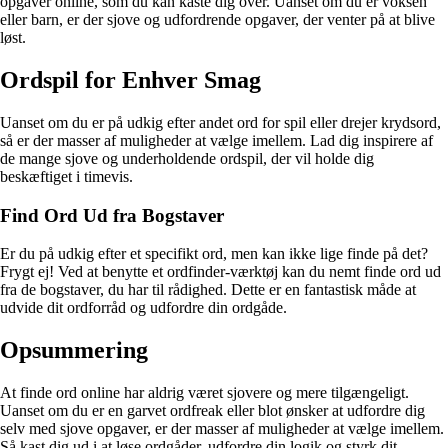
opgaver online, som du kan kaste dig over. Uanset om du er voksen
eller barn, er der sjove og udfordrende opgaver, der venter på at blive
løst.
Ordspil for Enhver Smag
Uanset om du er på udkig efter andet ord for spil eller drejer krydsord,
så er der masser af muligheder at vælge imellem. Lad dig inspirere af
de mange sjove og underholdende ordspil, der vil holde dig
beskæftiget i timevis.
Find Ord Ud fra Bogstaver
Er du på udkig efter et specifikt ord, men kan ikke lige finde på det?
Frygt ej! Ved at benytte et ordfinder-værktøj kan du nemt finde ord ud
fra de bogstaver, du har til rådighed. Dette er en fantastisk måde at
udvide dit ordforråd og udfordre din ordgåde.
Opsummering
At finde ord online har aldrig været sjovere og mere tilgængeligt.
Uanset om du er en garvet ordfreak eller blot ønsker at udfordre dig
selv med sjove opgaver, er der masser af muligheder at vælge imellem.
Så kast dig ud i at løse ordgåder, udfordre din logik og styrk dit