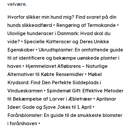
velvære.
Hvorfor slikker min hund mig? Find svaret på din
hunds slikkeadfærd
•
Rengøring af Termokande
•
Ulovlige hunderacer i Danmark: Hvad skal du
vide?
•
Specielle Katteracer og Deres Unikke
Egenskaber
•
Ukrudtsplanter: En omfattende guide
til at identificere og bekæmpe uønskede planter i
haven
•
Hjemmelavet Afløbsrens – Naturlige
Alternativer til Købte Rensemidler
•
Møbel
Krydsord: Find Den Perfekte Siddeplads i
Vindueskarmen
•
Spindemøl Gift: Effektive Metoder
til Bekæmpelse af Larver i Æbletræer
•
Aprilsnar
Ideer: Gode og Sjove Jokes til 1. April
•
Forårsblomster: En guide til de smukkeste blomster
i forårshaven
•