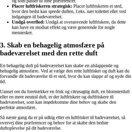
og som passer til dine præferencer.
Placer luftfriskeren strategisk:
Placer luftfriskeren et sted,
hvor den bedst kan sprede duften, f.eks. nær toilettet eller ved
indgangen til badeværelset.
Undgå overflod:
Undgå at overanvende luftfriskere, da dette
kan have en modsat effekt og være generende for nogle
mennesker.
3. Skab en behagelig atmosfære på
badeværelset med den rette duft
En behagelig duft på badeværelset kan skabe en afslappende og
behagelig atmosfære. Ved at vælge den rette luftfrisker og duft kan du
forvandle dit badeværelse til et sted, hvor du kan slappe af og nyde din
tid.
Uanset om du foretrækker en frisk og citrusagtig duft, en blomsterduft
eller en mere neutral duft, er der luftfriskere og duftfriskere til
badeværelset, som kan imødekomme dine behov og skabe den
perfekte atmosfære.
Så næste gang du er på udkig efter en luftfrisker til badeværelset, så
overvej dine præferencer og behov for at skabe den bedste
duftoplevelse på dit badeværelse.