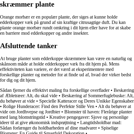
skræmmer plante
Orange morbær er en populær plante, der siges at kunne holde
edderkopper væk på grund af sin kraftige citrusagtige duft. Du kan
plante orange morbær rundt omkring i dit hjem eller have for at skabe
en barriere mod edderkopper og andre insekter.
Afsluttende tanker
At bruge planter som edderkoppe skræmmere kan være en naturlig og
skånsom måde at holde edderkopper væk fra dit hjem på. Mens
effektiviteten kan variere, er det værd at eksperimentere med
forskellige planter og metoder for at finde ud af, hvad der virker bedst
for dig og dit hjem.
Sådan fjerner du effektivt maling fra forskellige overflader
•
Beskæring
af Æbletræer: Alt, du skal vide
•
Beskæring af Sommerfuglebuske: Alt,
du behøver at vide
•
Specielle Katteracer og Deres Unikke Egenskaber
•
Rolige Hunderacer: Find den Perfekte Stille Ven
•
Alt du behøver at
vide om Jordhvepse og Jordbier
•
Blomster til haven: Flerårige planter
med lang blomstringstid
•
Kreative pengegaver: Sjove og personlige
ideer til at give økonomisk indsprøjtning
•
Langtidsholdbar mad:
Sådan forlænger du holdbarheden af dine madvarer
•
Spiselige
Blomster: En Guide til Smagfuld Dekoration
•