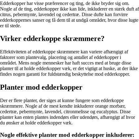
Edderkopper har visse præferencer og ting, de ikke bryder sig om.
Nogle af de ting, edderkopper ikke kan lide, inkluderer en stærk duft af
citrus, pebermynte, lavendel og cedertræ. Disse dufte kan forvirre
edderkoppernes sanser og få dem til at undgå områder, hvor disse lugte
er til stede.
Virker edderkoppe skræmmere?
Effektiviteten af edderkoppe skræmmere kan variere afhængigt af
faktorer som plantevalg, placering og antallet af edderkopper i
området. Mens nogle mennesker har haft succes med at bruge disse
planter til at holde edderkopper væk, er det vigtigt at huske, at der ikke
findes nogen garanti for fuldstændig beskyttelse mod edderkopper.
Planter mod edderkopper
Der er flere planter, der siges at kunne fungere som edderkoppe
skræmmere. Nogle af de mest kendte inkluderer orange morbær,
cedertræ, pebermynte, lavendel, citronmelisse og eucalyptus. Disse
planter kan enten plantes indendørs eller udendørs, afhængigt af hvor
du ønsker at holde edderkopper væk.
Nogle effektive planter mod edderkopper inkluderer: