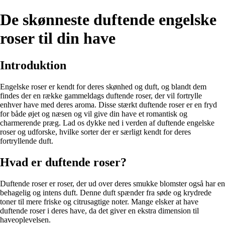
De skønneste duftende engelske
roser til din have
Introduktion
Engelske roser er kendt for deres skønhed og duft, og blandt dem
findes der en række gammeldags duftende roser, der vil fortrylle
enhver have med deres aroma. Disse stærkt duftende roser er en fryd
for både øjet og næsen og vil give din have et romantisk og
charmerende præg. Lad os dykke ned i verden af duftende engelske
roser og udforske, hvilke sorter der er særligt kendt for deres
fortryllende duft.
Hvad er duftende roser?
Duftende roser er roser, der ud over deres smukke blomster også har en
behagelig og intens duft. Denne duft spænder fra søde og krydrede
toner til mere friske og citrusagtige noter. Mange elsker at have
duftende roser i deres have, da det giver en ekstra dimension til
haveoplevelsen.