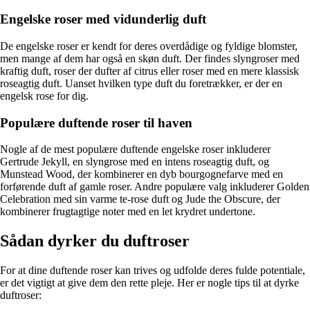
Engelske roser med vidunderlig duft
De engelske roser er kendt for deres overdådige og fyldige blomster,
men mange af dem har også en skøn duft. Der findes slyngroser med
kraftig duft, roser der dufter af citrus eller roser med en mere klassisk
roseagtig duft. Uanset hvilken type duft du foretrækker, er der en
engelsk rose for dig.
Populære duftende roser til haven
Nogle af de mest populære duftende engelske roser inkluderer
Gertrude Jekyll, en slyngrose med en intens roseagtig duft, og
Munstead Wood, der kombinerer en dyb bourgognefarve med en
forførende duft af gamle roser. Andre populære valg inkluderer Golden
Celebration med sin varme te-rose duft og Jude the Obscure, der
kombinerer frugtagtige noter med en let krydret undertone.
Sådan dyrker du duftroser
For at dine duftende roser kan trives og udfolde deres fulde potentiale,
er det vigtigt at give dem den rette pleje. Her er nogle tips til at dyrke
duftroser: