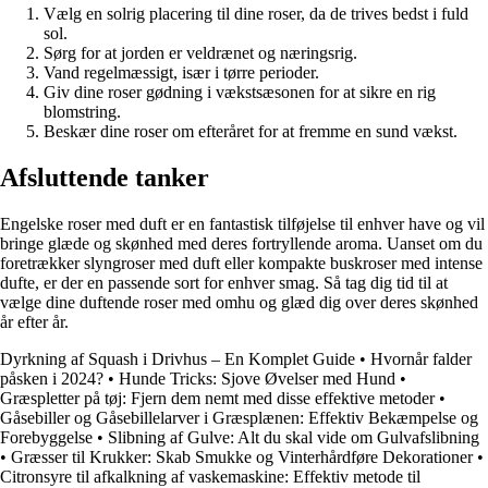
Vælg en solrig placering til dine roser, da de trives bedst i fuld
sol.
Sørg for at jorden er veldrænet og næringsrig.
Vand regelmæssigt, især i tørre perioder.
Giv dine roser gødning i vækstsæsonen for at sikre en rig
blomstring.
Beskær dine roser om efteråret for at fremme en sund vækst.
Afsluttende tanker
Engelske roser med duft er en fantastisk tilføjelse til enhver have og vil
bringe glæde og skønhed med deres fortryllende aroma. Uanset om du
foretrækker slyngroser med duft eller kompakte buskroser med intense
dufte, er der en passende sort for enhver smag. Så tag dig tid til at
vælge dine duftende roser med omhu og glæd dig over deres skønhed
år efter år.
Dyrkning af Squash i Drivhus – En Komplet Guide
•
Hvornår falder
påsken i 2024?
•
Hunde Tricks: Sjove Øvelser med Hund
•
Græspletter på tøj: Fjern dem nemt med disse effektive metoder
•
Gåsebiller og Gåsebillelarver i Græsplænen: Effektiv Bekæmpelse og
Forebyggelse
•
Slibning af Gulve: Alt du skal vide om Gulvafslibning
•
Græsser til Krukker: Skab Smukke og Vinterhårdføre Dekorationer
•
Citronsyre til afkalkning af vaskemaskine: Effektiv metode til