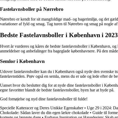
Fastelavnsboller på Nørrebro
Nørrebro er kendt for sit mangfoldige mad- og bagerimiljø, og det gælde
variationer af fyld og smag. Tag turen til Nørrebro og smag på nogle af 
Bedste Fastelavnsboller i København i 2023
Hvert år vurderes og kåres de bedste fastelavnsboller i København, og k
anmeldelser og anbefalinger fra bageglade københavnere. På den måde 
Semlor i København
Udover fastelavnsboller kan du i København også nyde den svenske trad
fastelavnstiden. Prøv også en semla, mens du er ude og lede efter de b
Uanset hvor du beslutter dig for at nyde dine fastelavnsboller i Københa
egne favoritter blandt de bedste fastelavnsboller, byen har at byde på.
God fornøjelse og nyd dine fastelavnsboller til fulde!
Specielle Katteracer og Deres Unikke Egenskaber
•
Uge 29 i 2024: Da
Chokolade: Sådan laver du din egen lækre chokolade
•
Guide til forme
korteste og længste dage
•
Forhave Inspiration og Havedesign: Skab e