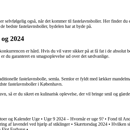
r selvfølgelig også, når det kommer til fastelavnsboller. Her finder du 
de bedste fastelavnsboller, bydelen har at byde på.
 og 2024
onkurrencen er hård. Hvis du vil være sikker på at få fat i de absolut b
er du garanteret en smagsoplevelse ud over det sædvanlige.
itionelle fastelavnsbolle, semla. Semlor er fyldt med lækker mandelma
edste fastelavnsboller i København.
vn, så er du sikret en kulinarisk oplevelse, der vil bringe smil og glæd
toer og Kalender Uge
•
Uge 9 2024 – Hvornår er uge 9?
•
Fond til An
ring af lavendel ved hjælp af stiklinger
•
Skærtorsdag 2024
•
Hvilken si
n Flot Forhave
•