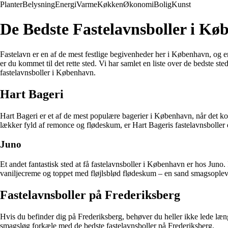
Planter
Belysning
Energi
Varme
Køkken
Økonomi
Bolig
Kunst
De Bedste Fastelavnsboller i K
Fastelavn er en af de mest festlige begivenheder her i København, og en a
er du kommet til det rette sted. Vi har samlet en liste over de bedste s
fastelavnsboller i København.
Hart Bageri
Hart Bageri er et af de mest populære bagerier i København, når det ko
lækker fyld af remonce og flødeskum, er Hart Bageris fastelavnsboller 
Juno
Et andet fantastisk sted at få fastelavnsboller i København er hos Jun
vaniljecreme og toppet med fløjlsblød flødeskum – en sand smagsoplevels
Fastelavnsboller på Frederiksberg
Hvis du befinder dig på Frederiksberg, behøver du heller ikke lede længe
smagsløg forkæle med de bedste fastelavnsboller på Frederiksberg.