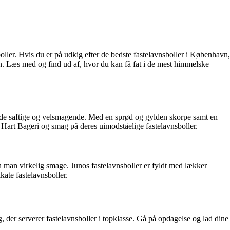
boller. Hvis du er på udkig efter de bedste fastelavnsboller i København,
yen. Læs med og find ud af, hvor du kan få fat i de mest himmelske
 både saftige og velsmagende. Med en sprød og gylden skorpe samt en
 Hart Bageri og smag på deres uimodståelige fastelavnsboller.
n man virkelig smage. Junos fastelavnsboller er fyldt med lækker
kate fastelavnsboller.
, der serverer fastelavnsboller i topklasse. Gå på opdagelse og lad dine