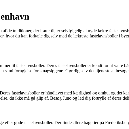
øbenhavn
f de traditioner, der hører til, er selvfølgelig at nyde lækre fastelavns
teder, hvor du kan forkæle dig selv med de lækreste fastelavnsboller i b
mmer til fastelavnsboller. Deres fastelavnsboller er kendt for at være
en sand fornøjelse for smagsløgene. Gør dig selv den tjeneste at besøge
o. Deres fastelavnsboller er håndlavet med kærlighed og omhu, og det ka
e, du ikke må gå glip af. Besøg Juno og lad dig fortrylle af deres deli
 efter gode fastelavnsboller. Der findes flere bagerier på Frederiksberg