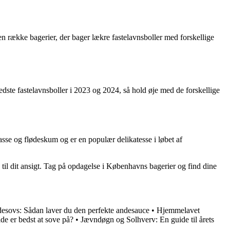
en række bagerier, der bager lækre fastelavnsboller med forskellige
edste fastelavnsboller i 2023 og 2024, så hold øje med de forskellige
sse og flødeskum og er en populær delikatesse i løbet af
e til dit ansigt. Tag på opdagelse i Københavns bagerier og find dine
desovs: Sådan laver du den perfekte andesauce
•
Hjemmelavet
de er bedst at sove på?
•
Jævndøgn og Solhverv: En guide til årets