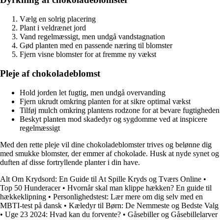
Vælg en solrig placering
Plant i veldrænet jord
Vand regelmæssigt, men undgå vandstagnation
Gød planten med en passende næring til blomster
Fjern visne blomster for at fremme ny vækst
Pleje af chokoladeblomst
Hold jorden let fugtig, men undgå overvanding
Fjern ukrudt omkring planten for at sikre optimal vækst
Tilføj mulch omkring plantens rodzone for at bevare fugtigheden
Beskyt planten mod skadedyr og sygdomme ved at inspicere
regelmæssigt
Med den rette pleje vil dine chokoladeblomster trives og belønne dig
med smukke blomster, der emmer af chokolade. Husk at nyde synet og
duften af disse fortryllende planter i din have.
Alt Om Krydsord: En Guide til At Spille Kryds og Tværs Online
•
Top 50 Hunderacer
•
Hvornår skal man klippe hækken? En guide til
hækkeklipning
•
Personlighedstest: Lær mere om dig selv med en
MBTI-test på dansk
•
Kæledyr til Børn: De Nemmeste og Bedste Valg
•
Uge 23 2024: Hvad kan du forvente?
•
Gåsebiller og Gåsebillelarver