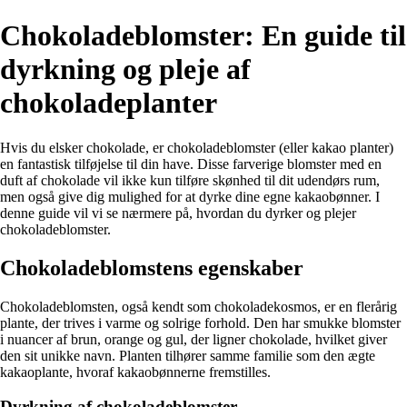
Chokoladeblomster: En guide til
dyrkning og pleje af
chokoladeplanter
Hvis du elsker chokolade, er chokoladeblomster (eller kakao planter)
en fantastisk tilføjelse til din have. Disse farverige blomster med en
duft af chokolade vil ikke kun tilføre skønhed til dit udendørs rum,
men også give dig mulighed for at dyrke dine egne kakaobønner. I
denne guide vil vi se nærmere på, hvordan du dyrker og plejer
chokoladeblomster.
Chokoladeblomstens egenskaber
Chokoladeblomsten, også kendt som chokoladekosmos, er en flerårig
plante, der trives i varme og solrige forhold. Den har smukke blomster
i nuancer af brun, orange og gul, der ligner chokolade, hvilket giver
den sit unikke navn. Planten tilhører samme familie som den ægte
kakaoplante, hvoraf kakaobønnerne fremstilles.
Dyrkning af chokoladeblomster