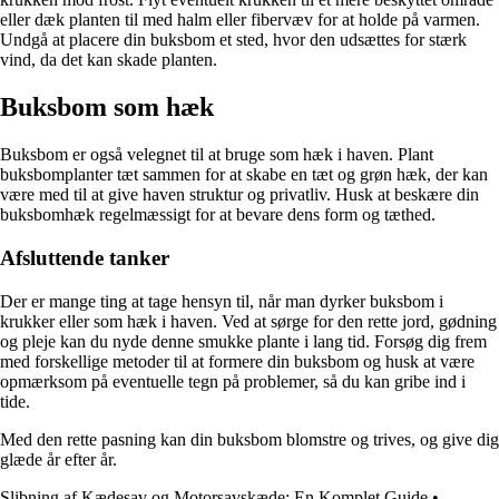
eller dæk planten til med halm eller fibervæv for at holde på varmen.
Undgå at placere din buksbom et sted, hvor den udsættes for stærk
vind, da det kan skade planten.
Buksbom som hæk
Buksbom er også velegnet til at bruge som hæk i haven. Plant
buksbomplanter tæt sammen for at skabe en tæt og grøn hæk, der kan
være med til at give haven struktur og privatliv. Husk at beskære din
buksbomhæk regelmæssigt for at bevare dens form og tæthed.
Afsluttende tanker
Der er mange ting at tage hensyn til, når man dyrker buksbom i
krukker eller som hæk i haven. Ved at sørge for den rette jord, gødning
og pleje kan du nyde denne smukke plante i lang tid. Forsøg dig frem
med forskellige metoder til at formere din buksbom og husk at være
opmærksom på eventuelle tegn på problemer, så du kan gribe ind i
tide.
Med den rette pasning kan din buksbom blomstre og trives, og give dig
glæde år efter år.
Slibning af Kædesav og Motorsavskæde: En Komplet Guide
•