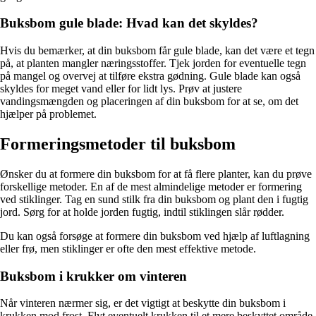
Buksbom gule blade: Hvad kan det skyldes?
Hvis du bemærker, at din buksbom får gule blade, kan det være et tegn
på, at planten mangler næringsstoffer. Tjek jorden for eventuelle tegn
på mangel og overvej at tilføre ekstra gødning. Gule blade kan også
skyldes for meget vand eller for lidt lys. Prøv at justere
vandingsmængden og placeringen af din buksbom for at se, om det
hjælper på problemet.
Formeringsmetoder til buksbom
Ønsker du at formere din buksbom for at få flere planter, kan du prøve
forskellige metoder. En af de mest almindelige metoder er formering
ved stiklinger. Tag en sund stilk fra din buksbom og plant den i fugtig
jord. Sørg for at holde jorden fugtig, indtil stiklingen slår rødder.
Du kan også forsøge at formere din buksbom ved hjælp af luftlagning
eller frø, men stiklinger er ofte den mest effektive metode.
Buksbom i krukker om vinteren
Når vinteren nærmer sig, er det vigtigt at beskytte din buksbom i
krukken mod frost. Flyt eventuelt krukken til et mere beskyttet område