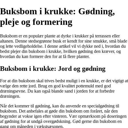
Buksbom i krukke: Gødning,
pleje og formering
Buksbom er en populær plante at dyrke i krukker på terrassen eller
altanen. Denne stedsegrønne busk er kendt for sine smukke, små blade
og lette vedligeholdelse. I denne artikel vil vi dykke ned i, hvordan du
bedst plejer din buksbom i krukke, hvilken gødning den kræver, og
hvordan du kan formere den for at få flere planter.
Buksbom i krukke: Jord og gødning
For at din buksbom skal trives bedst muligt i en krukke, er det vigtigt at
vælge den rette jord. Brug en god kvalitet pottemuld med god
dræningsevne. Du kan også blande sand i jorden for at forbedre
dræningen.
Når det kommer til gødning, kan du anvende en specialgødning til
buksbom. Det anbefales at gøde din buksbom om foråret, når den
begynder at vokse igen efter vinteren. Vær opmærksom på doseringen
af gødning for at undgå overgødskning. Gød gerne din buksbom en
gang om måneden i vækstsæsonen.