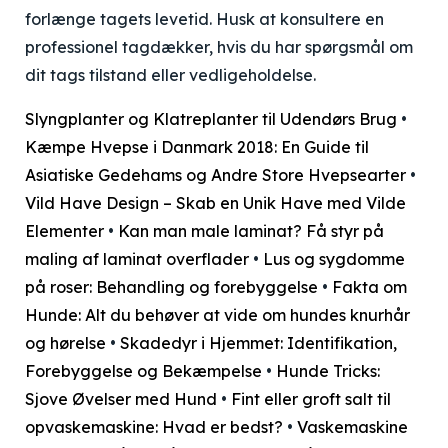
forlænge tagets levetid. Husk at konsultere en
professionel tagdækker, hvis du har spørgsmål om
dit tags tilstand eller vedligeholdelse.
Slyngplanter og Klatreplanter til Udendørs Brug
•
Kæmpe Hvepse i Danmark 2018: En Guide til
Asiatiske Gedehams og Andre Store Hvepsearter
•
Vild Have Design – Skab en Unik Have med Vilde
Elementer
•
Kan man male laminat? Få styr på
maling af laminat overflader
•
Lus og sygdomme
på roser: Behandling og forebyggelse
•
Fakta om
Hunde: Alt du behøver at vide om hundes knurhår
og hørelse
•
Skadedyr i Hjemmet: Identifikation,
Forebyggelse og Bekæmpelse
•
Hunde Tricks:
Sjove Øvelser med Hund
•
Fint eller groft salt til
opvaskemaskine: Hvad er bedst?
•
Vaskemaskine