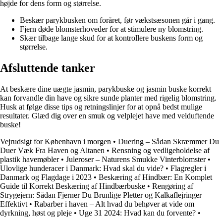
højde for dens form og størrelse.
Beskær parykbusken om foråret, før vækstsæsonen går i gang.
Fjern døde blomsterhoveder for at stimulere ny blomstring.
Skær tilbage lange skud for at kontrollere buskens form og
størrelse.
Afsluttende tanker
At beskære dine uægte jasmin, parykbuske og jasmin buske korrekt
kan forvandle din have og sikre sunde planter med rigelig blomstring.
Husk at følge disse tips og retningslinjer for at opnå bedst mulige
resultater. Glæd dig over en smuk og velplejet have med velduftende
buske!
Vejrudsigt for København i morgen
•
Duering – Sådan Skræmmer Du
Duer Væk Fra Haven og Altanen
•
Rensning og vedligeholdelse af
plastik havemøbler
•
Juleroser – Naturens Smukke Vinterblomster
•
Ulovlige hunderacer i Danmark: Hvad skal du vide?
•
Flagregler i
Danmark og Flagdage i 2023
•
Beskæring af Hindbær: En Komplet
Guide til Korrekt Beskæring af Hindbærbuske
•
Rengøring af
Strygejern: Sådan Fjerner Du Brunlige Pletter og Kalkaflejringer
Effektivt
•
Rabarber i haven – Alt hvad du behøver at vide om
dyrkning, høst og pleje
•
Uge 31 2024: Hvad kan du forvente?
•