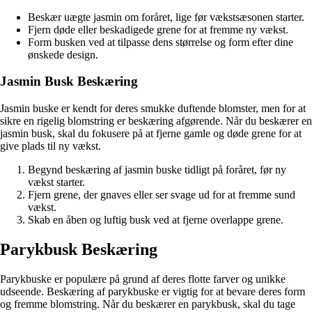
Beskær uægte jasmin om foråret, lige før vækstsæsonen starter.
Fjern døde eller beskadigede grene for at fremme ny vækst.
Form busken ved at tilpasse dens størrelse og form efter dine
ønskede design.
Jasmin Busk Beskæring
Jasmin buske er kendt for deres smukke duftende blomster, men for at
sikre en rigelig blomstring er beskæring afgørende. Når du beskærer en
jasmin busk, skal du fokusere på at fjerne gamle og døde grene for at
give plads til ny vækst.
Begynd beskæring af jasmin buske tidligt på foråret, før ny
vækst starter.
Fjern grene, der gnaves eller ser svage ud for at fremme sund
vækst.
Skab en åben og luftig busk ved at fjerne overlappe grene.
Parykbusk Beskæring
Parykbuske er populære på grund af deres flotte farver og unikke
udseende. Beskæring af parykbuske er vigtig for at bevare deres form
og fremme blomstring. Når du beskærer en parykbusk, skal du tage