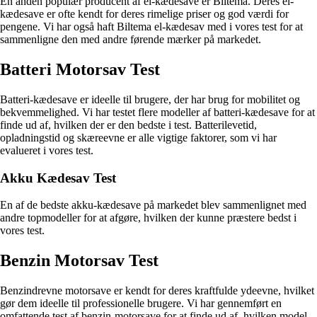
En anden populær producent af el-kædesave er Biltema. Deres el-
kædesave er ofte kendt for deres rimelige priser og god værdi for
pengene. Vi har også haft Biltema el-kædesav med i vores test for at
sammenligne den med andre førende mærker på markedet.
Batteri Motorsav Test
Batteri-kædesave er ideelle til brugere, der har brug for mobilitet og
bekvemmelighed. Vi har testet flere modeller af batteri-kædesave for at
finde ud af, hvilken der er den bedste i test. Batterilevetid,
opladningstid og skæreevne er alle vigtige faktorer, som vi har
evalueret i vores test.
Akku Kædesav Test
En af de bedste akku-kædesave på markedet blev sammenlignet med
andre topmodeller for at afgøre, hvilken der kunne præstere bedst i
vores test.
Benzin Motorsav Test
Benzindrevne motorsave er kendt for deres kraftfulde ydeevne, hvilket
gør dem ideelle til professionelle brugere. Vi har gennemført en
omfattende test af benzin-motorsave for at finde ud af, hvilken model