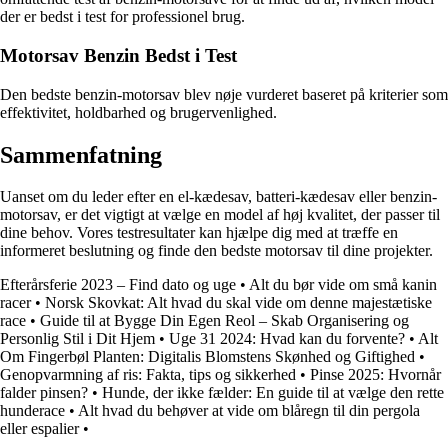
der er bedst i test for professionel brug.
Motorsav Benzin Bedst i Test
Den bedste benzin-motorsav blev nøje vurderet baseret på kriterier som
effektivitet, holdbarhed og brugervenlighed.
Sammenfatning
Uanset om du leder efter en el-kædesav, batteri-kædesav eller benzin-
motorsav, er det vigtigt at vælge en model af høj kvalitet, der passer til
dine behov. Vores testresultater kan hjælpe dig med at træffe en
informeret beslutning og finde den bedste motorsav til dine projekter.
Efterårsferie 2023 – Find dato og uge
•
Alt du bør vide om små kanin
racer
•
Norsk Skovkat: Alt hvad du skal vide om denne majestætiske
race
•
Guide til at Bygge Din Egen Reol – Skab Organisering og
Personlig Stil i Dit Hjem
•
Uge 31 2024: Hvad kan du forvente?
•
Alt
Om Fingerbøl Planten: Digitalis Blomstens Skønhed og Giftighed
•
Genopvarmning af ris: Fakta, tips og sikkerhed
•
Pinse 2025: Hvornår
falder pinsen?
•
Hunde, der ikke fælder: En guide til at vælge den rette
hunderace
•
Alt hvad du behøver at vide om blåregn til din pergola
eller espalier
•