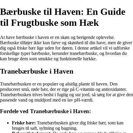
Bærbuske til Haven: En Guide
til Frugtbuske som Hæk
At have bærbuske i haven er en skøn og berigende oplevelse.
Bærbuske tilføjer ikke kun farve og skønhed til din have, men de giver
dig også friske bær lige uden for døren. I denne artikel vil vi udforske
forskellige typer bærbuske, herunder tranebærbuske, og hvordan du
kan bruge dem som smukke og funktionelle hække.
Tranebærbuske i Haven
Tranebærbusken er en populær og alsidig plante til haven. Den
producerer små, røde bær, der er rige på C-vitamin og antioxidanter.
Tranebærbusken trives bedst i fugtig og sur jord, så sørg for at give den
passende vand og muldjord med en lav pH-værdi.
Fordele ved Tranebærbuske i Haven:
Friske bær:
Tranebærbusken giver dig friske bær, som kan
bruges til saft, syltning og bagning.