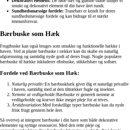
Dekorativt element:
De røde bær og grønne blade tilføjer et
smukt og dekorativt element til din have året rundt.
Sundhedsmæssige fordele:
Tranebær er kendt for deres
sundhedsmæssige fordele og kan bidrage til et stærkt
immunforsvar.
Bærbuske som Hæk
Frugtbuske kan også bruges som smukke og funktionelle hække i
haven. Ved at plante bærbuske i rækker kan du skabe en naturlig
afgrænsning og samtidig nyde godt af deres frugt. Nogle populære
bærbuske til hække inkluderer ribsbuske, stikkelsbær og solbær.
Fordele ved Bærbuske som Hæk:
Naturlig privatliv:
En bærbuskhæk giver dig et naturligt privatliv
i haven, samtidig med at den tiltrækker fugle og insekter.
Nemme at vedligeholde:
Bærbuske er generelt nemme at
vedligeholde og kræver ikke meget pleje for at trives.
Årstidsvariation:
Med forskellige typer bærbuske kan du nyde
frisk frugt gennem hele året.
Så overvej at integrere bærbuske i din have som både dekorative
elementer og nyttige ressourcer. Med den rette pleje og