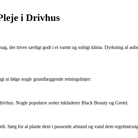
leje i Drivhus
, der trives særligt godt i et varmt og solrigt klima. Dyrkning af auber
tigt at følge nogle grundlæggende retningslinjer:
it drivhus. Nogle populære sorter inkluderer Black Beauty og Gretel.
ærdi. Sørg for at plante dem i passende afstand og vand dem regelmæssig