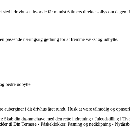
r et sted i drivhuset, hvor de får mindst 6 timers direkte sollys om dag
en passende næringsrig gødning for at fremme vækst og udbytte.
 og bedre udbytte
lækre auberginer i dit drivhus året rundt. Husk at være tålmodig og opmær
: Skab din drømmehave med den rette indretning
•
Juleudstilling i Ti
déer til Din Terrasse
•
Påskeklokker: Pasning og nedklipning
•
Nytårsb