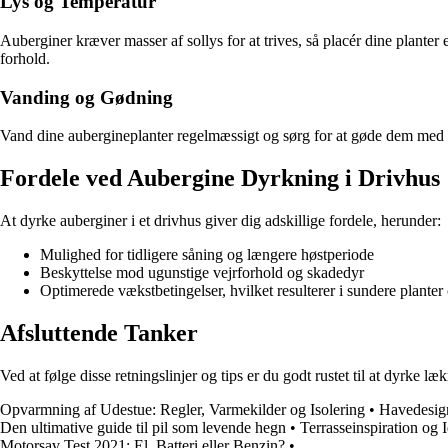
Lys og Temperatur
Auberginer kræver masser af sollys for at trives, så placér dine plante
forhold.
Vanding og Gødning
Vand dine aubergineplanter regelmæssigt og sørg for at gøde dem med 
Fordele ved Aubergine Dyrkning i Drivhus
At dyrke auberginer i et drivhus giver dig adskillige fordele, herunder:
Mulighed for tidligere såning og længere høstperiode
Beskyttelse mod ugunstige vejrforhold og skadedyr
Optimerede vækstbetingelser, hvilket resulterer i sundere planter
Afsluttende Tanker
Ved at følge disse retningslinjer og tips er du godt rustet til at dyrke 
Opvarmning af Udestue: Regler, Varmekilder og Isolering
•
Havedesign
Den ultimative guide til pil som levende hegn
•
Terrasseinspiration og I
Motorsav Test 2021: El, Batteri eller Benzin?
•