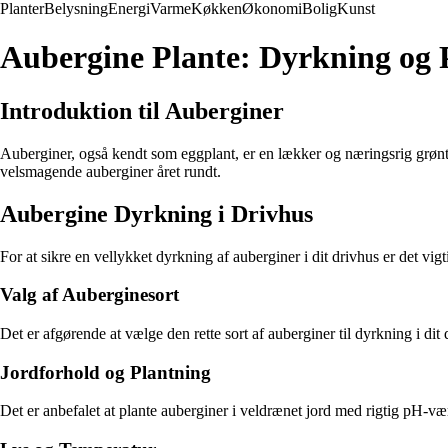
Planter
Belysning
Energi
Varme
Køkken
Økonomi
Bolig
Kunst
Aubergine Plante: Dyrkning og P
Introduktion til Auberginer
Auberginer, også kendt som eggplant, er en lækker og næringsrig grøntsag
velsmagende auberginer året rundt.
Aubergine Dyrkning i Drivhus
For at sikre en vellykket dyrkning af auberginer i dit drivhus er det vig
Valg af Auberginesort
Det er afgørende at vælge den rette sort af auberginer til dyrkning i d
Jordforhold og Plantning
Det er anbefalet at plante auberginer i veldrænet jord med rigtig pH-v