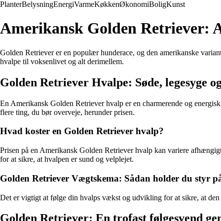
Planter
Belysning
Energi
Varme
Køkken
Økonomi
Bolig
Kunst
Amerikansk Golden Retriever: Al
Golden Retriever er en populær hunderace, og den amerikanske variant a
hvalpe til voksenlivet og alt derimellem.
Golden Retriever Hvalpe: Søde, legesyge o
En Amerikansk Golden Retriever hvalp er en charmerende og energisk lil
flere ting, du bør overveje, herunder prisen.
Hvad koster en Golden Retriever hvalp?
Prisen på en Amerikansk Golden Retriever hvalp kan variere afhængigt a
for at sikre, at hvalpen er sund og velplejet.
Golden Retriever Vægtskema: Sådan holder du styr på
Det er vigtigt at følge din hvalps vækst og udvikling for at sikre, at d
Golden Retriever: En trofast følgesvend ge