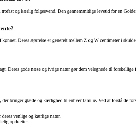
n trofast og kærlig følgesvend. Den gennemsnitlige levetid for en Gold
vente?
ønnet. Deres størrelse er generelt mellem Z og W centimeter i skulderhø
l jagt. Deres gode næse og ivrige natur gør dem velegnede til forskellig
r bringer glæde og kærlighed til enhver familie. Ved at forstå de forske
deres venlige og kærlige natur.
delig opdrætter.