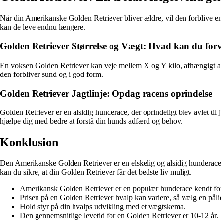
Når din Amerikanske Golden Retriever bliver ældre, vil den forblive e
kan de leve endnu længere.
Golden Retriever Størrelse og Vægt: Hvad kan du for
En voksen Golden Retriever kan veje mellem X og Y kilo, afhængigt af k
den forbliver sund og i god form.
Golden Retriever Jagtlinje: Opdag racens oprindelse
Golden Retriever er en alsidig hunderace, der oprindeligt blev avlet ti
hjælpe dig med bedre at forstå din hunds adfærd og behov.
Konklusion
Den Amerikanske Golden Retriever er en elskelig og alsidig hunderace, de
kan du sikre, at din Golden Retriever får det bedste liv muligt.
Amerikansk Golden Retriever er en populær hunderace kendt for 
Prisen på en Golden Retriever hvalp kan variere, så vælg en påli
Hold styr på din hvalps udvikling med et vægtskema.
Den gennemsnitlige levetid for en Golden Retriever er 10-12 år.