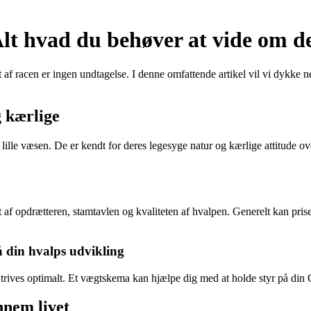
t hvad du behøver at vide om de
f racen er ingen undtagelse. I denne omfattende artikel vil vi dykke ne
g kærlige
le væsen. De er kendt for deres legesyge natur og kærlige attitude ove
f opdrætteren, stamtavlen og kvaliteten af hvalpen. Generelt kan prisen
 din hvalps udvikling
en trives optimalt. Et vægtskema kan hjælpe dig med at holde styr på din
nnem livet