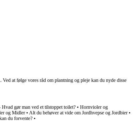
 Ved at følge vores råd om plantning og pleje kan du nyde disse
– Hvad gør man ved et tilstoppet toilet?
•
Hornvioler og
der og Midler
•
Alt du behøver at vide om Jordhvepse og Jordbier
•
an du forvente?
•