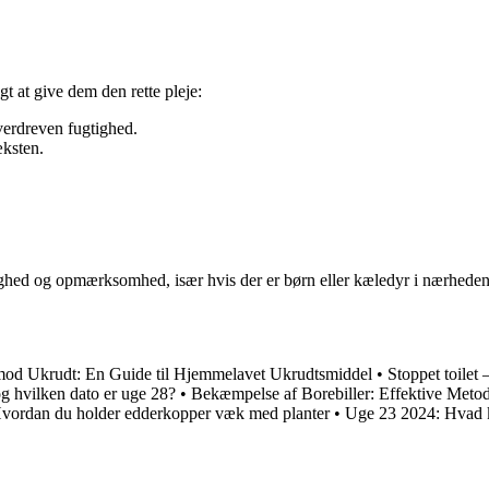
gt at give dem den rette pleje:
erdreven fugtighed.
ksten.
ighed og opmærksomhed, især hvis der er børn eller kæledyr i nærheden.
mod Ukrudt: En Guide til Hjemmelavet Ukrudtsmiddel
•
Stoppet toilet 
g hvilken dato er uge 28?
•
Bekæmpelse af Borebiller: Effektive Meto
ordan du holder edderkopper væk med planter
•
Uge 23 2024: Hvad k