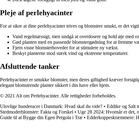
Pleje af perlehyacinter
For at sikre at dine perlehyacinter trives og blomstrer smukt, er det vigti
Vand regelmæssigt, men undgå at overdosere og hold øje med ov
Gød planten med en passende blomstergødning for at fremme væ
Fjern visne blomsterhoveder for at stimulere ny vækst.
Beskyt planterne mod stærk vind og ekstreme temperaturer.
Afsluttende tanker
Perlehyacinter er smukke blomster, men deres giftighed kræver forsigt
elegant blomstrende planter sikkert i din have eller hjem.
© 2021 Alt om Perlehyacinter. Alle rettigheder forbeholdes.
Ulovlige hunderacer i Danmark: Hvad skal du vide?
•
Eddike og Salt 
Stedmoderblomster: Fakta og Forskel
•
Uge 28 2024: Hvornår er det, o
Guide til at Bygge din Egen Pergola i Træ
•
Edderkoppeskræmmere: Hv