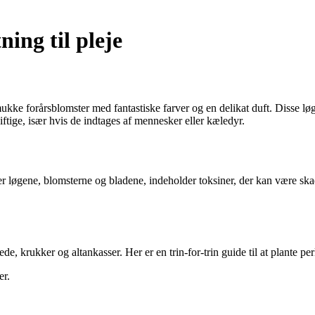
ing til pleje
ukke forårsblomster med fantastiske farver og en delikat duft. Disse løg
ftige, især hvis de indtages af mennesker eller kæledyr.
der løgene, blomsterne og bladene, indeholder toksiner, der kan være skad
de, krukker og altankasser. Her er en trin-for-trin guide til at plante per
er.