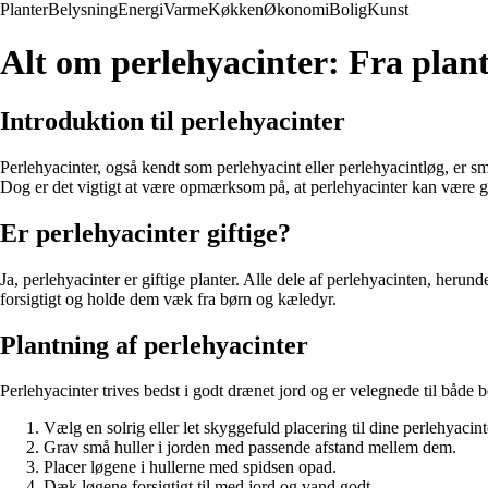
Planter
Belysning
Energi
Varme
Køkken
Økonomi
Bolig
Kunst
Alt om perlehyacinter: Fra plantn
Introduktion til perlehyacinter
Perlehyacinter, også kendt som perlehyacint eller perlehyacintløg, er sm
Dog er det vigtigt at være opmærksom på, at perlehyacinter kan være gi
Er perlehyacinter giftige?
Ja, perlehyacinter er giftige planter. Alle dele af perlehyacinten, herun
forsigtigt og holde dem væk fra børn og kæledyr.
Plantning af perlehyacinter
Perlehyacinter trives bedst i godt drænet jord og er velegnede til både be
Vælg en solrig eller let skyggefuld placering til dine perlehyacint
Grav små huller i jorden med passende afstand mellem dem.
Placer løgene i hullerne med spidsen opad.
Dæk løgene forsigtigt til med jord og vand godt.