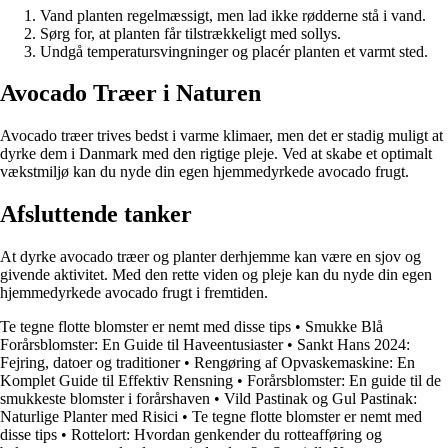
Vand planten regelmæssigt, men lad ikke rødderne stå i vand.
Sørg for, at planten får tilstrækkeligt med sollys.
Undgå temperatursvingninger og placér planten et varmt sted.
Avocado Træer i Naturen
Avocado træer trives bedst i varme klimaer, men det er stadig muligt at
dyrke dem i Danmark med den rigtige pleje. Ved at skabe et optimalt
vækstmiljø kan du nyde din egen hjemmedyrkede avocado frugt.
Afsluttende tanker
At dyrke avocado træer og planter derhjemme kan være en sjov og
givende aktivitet. Med den rette viden og pleje kan du nyde din egen
hjemmedyrkede avocado frugt i fremtiden.
Te tegne flotte blomster er nemt med disse tips
•
Smukke Blå
Forårsblomster: En Guide til Haveentusiaster
•
Sankt Hans 2024:
Fejring, datoer og traditioner
•
Rengøring af Opvaskemaskine: En
Komplet Guide til Effektiv Rensning
•
Forårsblomster: En guide til de
smukkeste blomster i forårshaven
•
Vild Pastinak og Gul Pastinak:
Naturlige Planter med Risici
•
Te tegne flotte blomster er nemt med
disse tips
•
Rottelort: Hvordan genkender du rotteafføring og