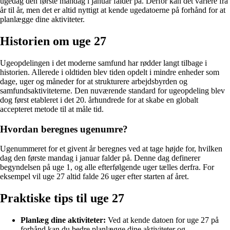
ugedag den første mandag i januar falder på. Derfor kan det variere fra
år til år, men det er altid nyttigt at kende ugedatoerne på forhånd for at
planlægge dine aktiviteter.
Historien om uge 27
Ugeopdelingen i det moderne samfund har rødder langt tilbage i
historien. Allerede i oldtiden blev tiden opdelt i mindre enheder som
dage, uger og måneder for at strukturere arbejdsbyrden og
samfundsaktiviteterne. Den nuværende standard for ugeopdeling blev
dog først etableret i det 20. århundrede for at skabe en globalt
accepteret metode til at måle tid.
Hvordan beregnes ugenumre?
Ugenummeret for et givent år beregnes ved at tage højde for, hvilken
dag den første mandag i januar falder på. Denne dag definerer
begyndelsen på uge 1, og alle efterfølgende uger tælles derfra. For
eksempel vil uge 27 altid falde 26 uger efter starten af året.
Praktiske tips til uge 27
Planlæg dine aktiviteter:
Ved at kende datoen for uge 27 på
forhånd kan du bedre planlægge dine aktiviteter og