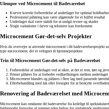
Ulemper ved Microcement til Badeværelset
Kræver korrekt forberedelse af underlaget for optimal holdbarhe
Professionel påføring kan være afgørende for et fejlfrit resultat
Underlaget skal være stabilt for at undgå revner og skader
Nogle variationer i farver og teksturer kan forekomme
Microcement Gør-det-selv Projekter
Hvis du overvejer at anvende microcement i dit badeværelsesprojekt som e
type microcement, der er velegnet til hjemmeprojekter.
Trin til Microcement Gør-det-selv på Badeværelset
Forberedelse af underlaget ved at sikre, at det er rent, tørt og jæv
Primer påføres for at forbedre vedhæftningen mellem underlage
Microcement blandes og påføres i flere lag med passende tørreti
Efterbehandling med lak eller forsegler for at beskytte overflade
Renovering af Badeværelset med Microce
Microcement kan omdanne dit badeværelse fra kedeligt til spektakulært
fuldstændig fornyelse af rummet uden behov for omfattende nedrivning