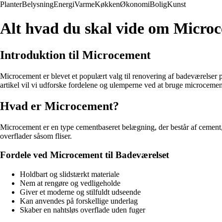
Planter
Belysning
Energi
Varme
Køkken
Økonomi
Bolig
Kunst
Alt hvad du skal vide om Microc
Introduktion til Microcement
Microcement er blevet et populært valg til renovering af badeværelser p
artikel vil vi udforske fordelene og ulemperne ved at bruge microcement
Hvad er Microcement?
Microcement er en type cementbaseret belægning, der består af cement, 
overflader såsom fliser.
Fordele ved Microcement til Badeværelset
Holdbart og slidstærkt materiale
Nem at rengøre og vedligeholde
Giver et moderne og stilfuldt udseende
Kan anvendes på forskellige underlag
Skaber en nahtsløs overflade uden fuger