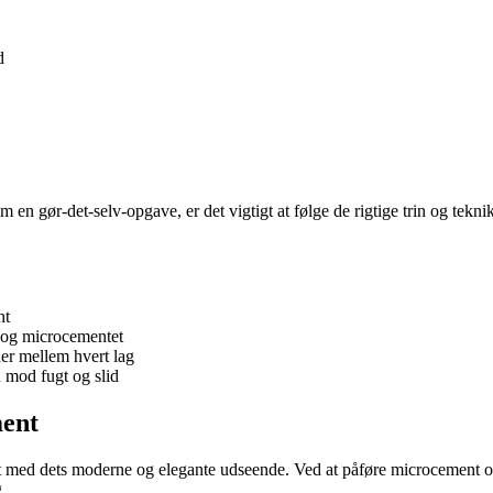
d
n gør-det-selv-opgave, er det vigtigt at følge de rigtige trin og teknikk
nt
t og microcementet
der mellem hvert lag
n mod fugt og slid
ment
 med dets moderne og elegante udseende. Ved at påføre microcement ove
.