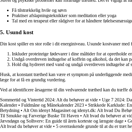
Stress og psykiske problemer kan forårsage træthed. Det er vigtigt at h
Få tilstrækkelig hvile og søvn
Praktiser afslapningsteknikker som meditation eller yoga
Tal med en terapeut eller rådgiver for at håndtere følelsesmæssig
5. Usund kost
Din kost spiller en stor rolle i dit energiniveau. Usunde kostvaner med 
Inkluder proteinrige fødevarer i dine måltider for at opretholde e
Undgå overdreven indtagelse af koffein og alkohol, da det kan p
Hold dig hydreret med vand og undgå overdreven indtagelse af 
Husk, at konstant træthed kan være et symptom på underliggende medicins
læge for at få en grundig vurdering.
Ved at identificere årsagerne til din vedvarende træthed kan du træffe
Sommertid og Vintertid 2024: Alt du behøver at vide
•
Uge 7 2024: Dat
Kalender
•
Fuldmåne og Månekalender 2023
•
Strikkede Karklude: En 
Betydning
•
Alt Om idenyt Magasinet og idenyt.dk: Alt hvad Du Beh
Til Smukke og Farverige Buske Til Haven
•
Alt hvad du behøver at vi
Jævndøgn og Solhverv: En guide til årets korteste og længste dage
•
Gu
Alt hvad du behøver at vide
•
5 overraskende grunde til at du er træt he