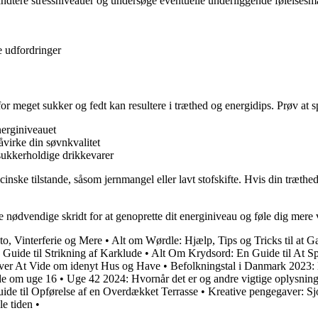
åndtere stressniveauer og undersøge eventuelle underliggende følelsesmæ
e udfordringer
for meget sukker og fedt kan resultere i træthed og energidips. Prøv at 
nerginiveauet
åvirke din søvnkvalitet
sukkerholdige drikkevarer
ke tilstande, såsom jernmangel eller lavt stofskifte. Hvis din træthed 
 de nødvendige skridt for at genoprette dit energiniveau og føle dig me
o, Vinterferie og Mere
•
Alt om Wørdle: Hjælp, Tips og Tricks til at 
Guide til Strikning af Karklude
•
Alt Om Krydsord: En Guide til At S
øver At Vide om idenyt Hus og Have
•
Befolkningstal i Danmark 2023: D
de om uge 16
•
Uge 42 2024: Hvornår det er og andre vigtige oplysning
ide til Opførelse af en Overdækket Terrasse
•
Kreative pengegaver: Sjo
le tiden
•