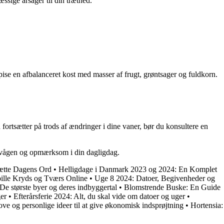
ssige årsager til din træthed.
spise en afbalanceret kost med masser af frugt, grøntsager og fuldkorn.
fortsætter på trods af ændringer i dine vaner, bør du konsultere en
re vågen og opmærksom i din dagligdag.
Gætte Dagens Ord
•
Helligdage i Danmark 2023 og 2024: En Komplet
pille Kryds og Tværs Online
•
Uge 8 2024: Datoer, Begivenheder og
e største byer og deres indbyggertal
•
Blomstrende Buske: En Guide
er
•
Efterårsferie 2024: Alt, du skal vide om datoer og uger
•
ve og personlige ideer til at give økonomisk indsprøjtning
•
Hortensia: