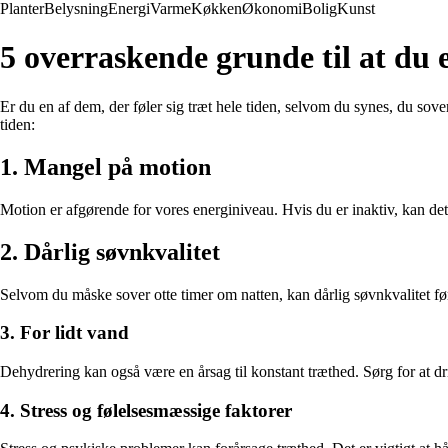
Planter
Belysning
Energi
Varme
Køkken
Økonomi
Bolig
Kunst
5 overraskende grunde til at du e
Er du en af dem, der føler sig træt hele tiden, selvom du synes, du sov
tiden:
1. Mangel på motion
Motion er afgørende for vores energiniveau. Hvis du er inaktiv, kan det r
2. Dårlig søvnkvalitet
Selvom du måske sover otte timer om natten, kan dårlig søvnkvalitet føre
3. For lidt vand
Dehydrering kan også være en årsag til konstant træthed. Sørg for at dri
4. Stress og følelsesmæssige faktorer